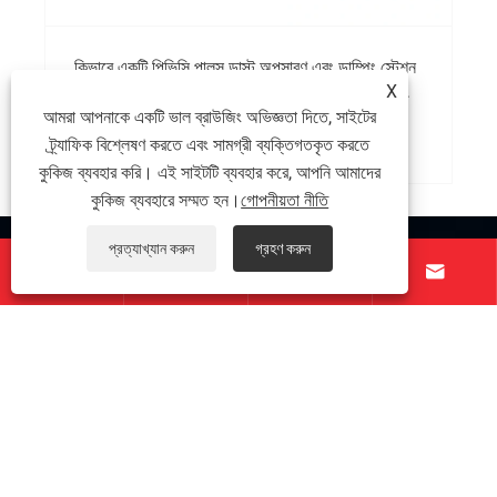
কিভাবে একটি পিভিসি পালস ডাস্ট অপসারণ এবং ডাম্পিং স্টেশন
X
পাউডার হ্যান্ডলিং দক্ষতা এবং কর্মক্ষেত্রের নিরাপত্তা উন্নত
করে
আমরা আপনাকে একটি ভাল ব্রাউজিং অভিজ্ঞতা দিতে, সাইটের
আরো দেখুন >>
ট্র্যাফিক বিশ্লেষণ করতে এবং সামগ্রী ব্যক্তিগতকৃত করতে
কুকিজ ব্যবহার করি। এই সাইটটি ব্যবহার করে, আপনি আমাদের
কুকিজ ব্যবহারে সম্মত হন।
গোপনীয়তা নীতি
প্রত্যাখ্যান করুন
গ্রহণ করুন
আমাদের সম্পর্কে




পণ্য
যোগাযোগ করুন
আমাদের অনুসরণ করো