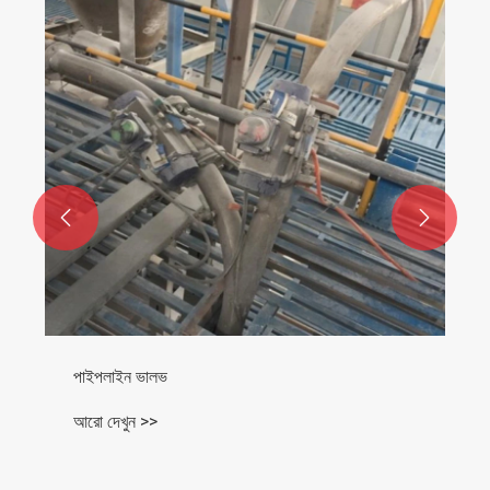


পাইপলাইন ভালভ
আরো দেখুন >>