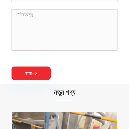
জমা

নতুন পণ্য