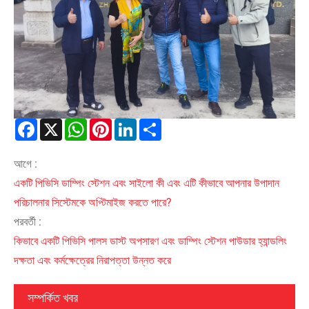
Facebook
X
WhatsApp
Pinterest
LinkedIn
Share
আগে :
একটি পিভিসি ডাম্পিং স্টেশন এবং সাইলো কী এবং এটি কীভাবে আপনার উপাদান
পরিচালনার সিস্টেমকে অপ্টিমাইজ করতে পারে?
পরবর্তী :
কিভাবে একটি পিভিসি পালস ডাস্ট অপসারণ এবং ডাম্পিং স্টেশন পাউডার হ্যান্ডলিং
দক্ষতা এবং কর্মক্ষেত্রের নিরাপত্তা উন্নত করে
সম্পর্কিত খবর